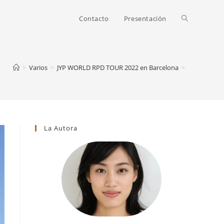
Alternar
Contacto
Presentación
búsqueda
>
Varios
>
JYP WORLD RPD TOUR 2022 en Barcelona
>
de
La Autora
la
web