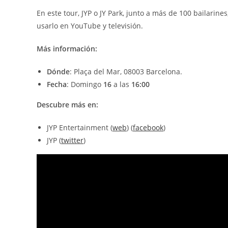
En este tour, JYP o JY Park, junto a más de 100 bailarin
usarlo en YouTube y televisión.
Más información:
Dónde
: Plaça del Mar, 08003 Barcelona.
Fecha
: Domingo
16
a las
16:00
Descubre más en:
JYP Entertainment (
web
) (
facebook
)
JYP (
twitter
)