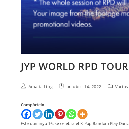
JYP WORLD RPD TOUR 
Autor
Publicación
Categoría
Amalia Ling
octubre 14, 2022
Varios
de
de
de
la
la
la
entrada:
entrada:
entrada:
Compártelo
Este domingo 16, se celebra el K-Pop Random Play Danc