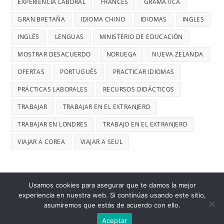
EXPERIENCIA LABORAL
FRANCES
GRAMATICA
GRAN BRETAÑA
IDIOMA CHINO
IDIOMAS
INGLES
INGLÉS
LENGUAS
MINISTERIO DE EDUCACIÓN
MOSTRAR DESACUERDO
NORUEGA
NUEVA ZELANDA
OFERTAS
PORTUGUÉS
PRACTICAR IDIOMAS
PRÁCTICAS LABORALES
RECURSOS DIDÁCTICOS
TRABAJAR
TRABAJAR EN EL EXTRANJERO
TRABAJAR EN LONDRES
TRABAJO EN EL EXTRANJERO
VIAJAR A COREA
VIAJAR A SEUL
Usamos cookies para asegurar que te damos la mejor
experiencia en nuestra web. Si continúas usando este sitio,
asumiremos que estás de acuerdo con ello.
Contacto
Presentación
Política de Privacidad
Aceptar