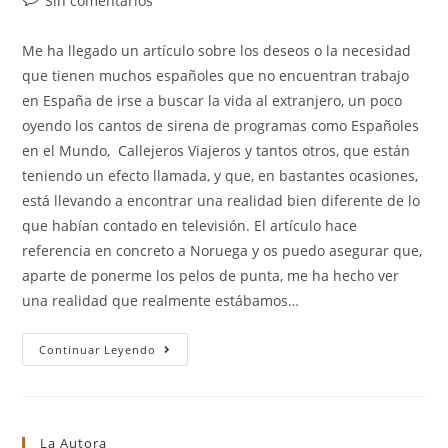
Sin comentarios
entrada:
de
la
Me ha llegado un artículo sobre los deseos o la necesidad
entrada:
que tienen muchos españoles que no encuentran trabajo
en España de irse a buscar la vida al extranjero, un poco
oyendo los cantos de sirena de programas como Españoles
en el Mundo, Callejeros Viajeros y tantos otros, que están
teniendo un efecto llamada, y que, en bastantes ocasiones,
está llevando a encontrar una realidad bien diferente de lo
que habían contado en televisión. El artículo hace
referencia en concreto a Noruega y os puedo asegurar que,
aparte de ponerme los pelos de punta, me ha hecho ver
una realidad que realmente estábamos…
Español
Continuar Leyendo
Sin
Idiomas
=
Inmigrante
No
Preparado
La Autora