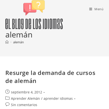
Ir
al
Menú
contenido
alemán
>
alemán
Resurge la demanda de cursos
de alemán
Publicación
septiembre 4, 2012
de
Categoría
Aprender Alemán
/
aprender idiomas
la
de
Comentarios
Sin comentarios
entrada:
la