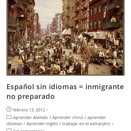
Español sin idiomas = inmigrante
no preparado
Publicación
febrero 13, 2012
de
Categoría
Aprender Alemán
/
Aprender chino
/
aprender
la
de
idiomas
/
Aprender inglés
/
trabajar en el extranjero
entrada:
la
Comentarios