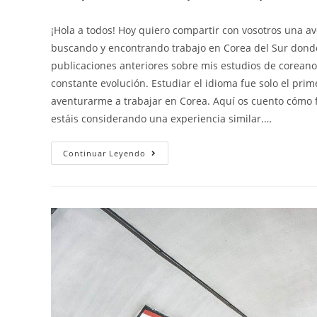
de
de
de
la
la
la
¡Hola a todos! Hoy quiero compartir con vosotros una 
entrada:
entrada:
entra
buscando y encontrando trabajo en Corea del Sur dond
publicaciones anteriores sobre mis estudios de coreano,
constante evolución. Estudiar el idioma fue solo el prim
aventurarme a trabajar en Corea. Aquí os cuento cómo 
estáis considerando una experiencia similar.…
Buscando
Continuar Leyendo
Trabajo
En
Corea
Del
Sur