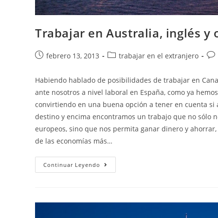
Trabajar en Australia, inglés y
Publicación
Categoría
Com
febrero 13, 2013
trabajar en el extranjero
de
de
de
la
la
la
Habiendo hablado de posibilidades de trabajar en Can
entrada:
entrada:
ent
ante nosotros a nivel laboral en España, como ya hemos
convirtiendo en una buena opción a tener en cuenta si 
destino y encima encontramos un trabajo que no sólo no
europeos, sino que nos permita ganar dinero y ahorrar, 
de las economías más…
Trabajar
Continuar Leyendo
En
Australia,
Inglés
Y
Oportunidades
(2022)