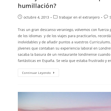
humillación?
Publicación
Categoría
Com
octubre 4, 2013
trabajar en el extranjero
de
de
de
la
la
la
Tras un gran descanso veraniego, volvemos con fuerza 
entrada:
entrada:
entr
de los idiomas y de los viajes para practicarlos, recor
inolvidables y de añadir puntos a vuestros Curriculums.
jóvenes que contaban su experiencia laboral en Londres
sacaba la basura de un restaurante londinense cuando d
fantásticas en España. Se veía que estaba frustrado y 
Trabajar
Continuar Leyendo
En
Londres
De
Lo
Que
Sea,
¿experiencia
Positiva
O
Humillación?