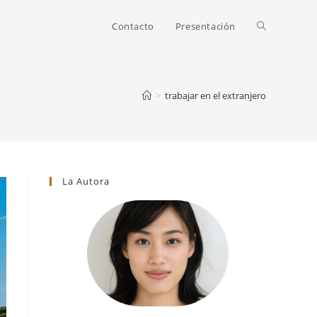
Alternar
Contacto
Presentación
búsqueda
>
trabajar en el extranjero
de
La Autora
la
web