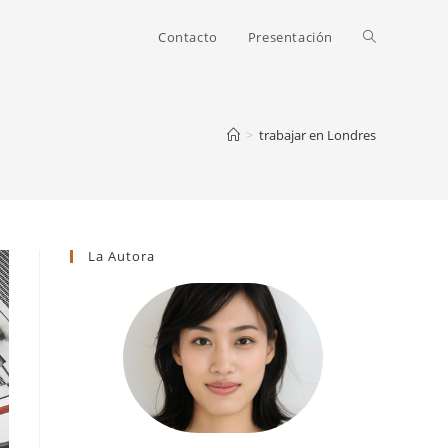
Alternar
Contacto
Presentación
búsqueda
>
trabajar en Londres
de
La Autora
la
web