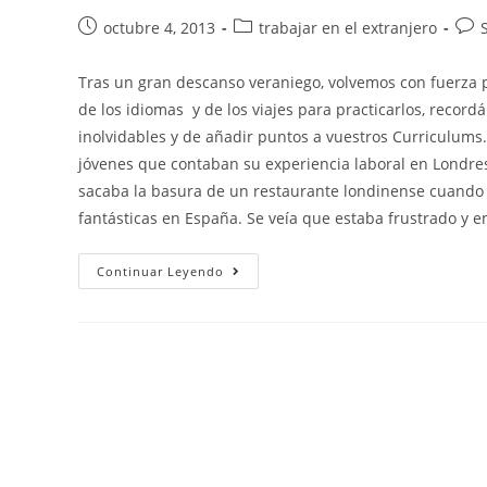
Publicación
Categoría
Com
octubre 4, 2013
trabajar en el extranjero
de
de
de
la
la
la
Tras un gran descanso veraniego, volvemos con fuerza 
entrada:
entrada:
entr
de los idiomas y de los viajes para practicarlos, recor
inolvidables y de añadir puntos a vuestros Curriculums.
jóvenes que contaban su experiencia laboral en Londres
sacaba la basura de un restaurante londinense cuando d
fantásticas en España. Se veía que estaba frustrado y 
Trabajar
Continuar Leyendo
En
Londres
De
Lo
Que
Sea,
¿experiencia
Positiva
O
Humillación?