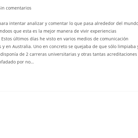
entarios
Sin comentarios
para intentar analizar y comentar lo que pasa alrededor del mund
ada:
dándoos que esta es la mejor manera de vivir experiencias
 Estos últimos días he visto en varios medios de comunicación
 y en Australia. Uno en concreto se quejaba de que sólo limpiaba 
isponía de 2 carreras universitarias y otras tantas acreditaciones
enfadado por no…