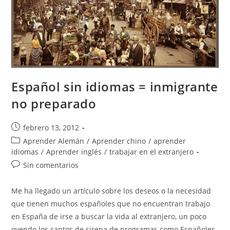
Español sin idiomas = inmigrante
no preparado
Publicación
febrero 13, 2012
de
Categoría
Aprender Alemán
/
Aprender chino
/
aprender
la
de
idiomas
/
Aprender inglés
/
trabajar en el extranjero
entrada:
la
Comentarios
Sin comentarios
entrada:
de
la
Me ha llegado un artículo sobre los deseos o la necesidad
entrada:
que tienen muchos españoles que no encuentran trabajo
en España de irse a buscar la vida al extranjero, un poco
oyendo los cantos de sirena de programas como Españoles