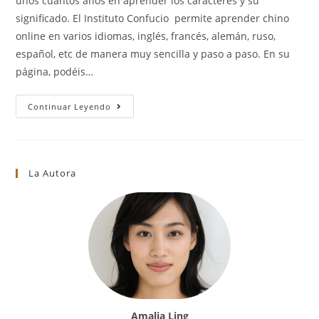
unos cuantos años en aprender los caracteres y su
significado. El Instituto Confucio permite aprender chino
online en varios idiomas, inglés, francés, alemán, ruso,
español, etc de manera muy sencilla y paso a paso. En su
página, podéis…
Aprender
Continuar Leyendo
Chino
Online
A
Tu
Ritmo
Es
La Autora
Muy
Fácil
(2022)
Amalia Ling