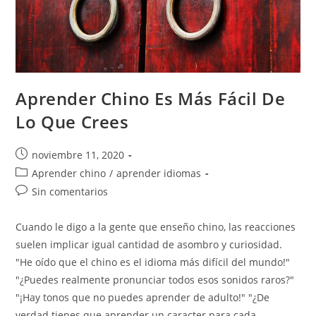
Aprender Chino Es Más Fácil De
Lo Que Crees
Publicación
noviembre 11, 2020
de
Categoría
Aprender chino
/
aprender idiomas
la
de
Comentarios
Sin comentarios
entrada:
la
de
entrada:
la
Cuando le digo a la gente que enseño chino, las reacciones
entrada:
suelen implicar igual cantidad de asombro y curiosidad.
"He oído que el chino es el idioma más difícil del mundo!"
"¿Puedes realmente pronunciar todos esos sonidos raros?"
"¡Hay tonos que no puedes aprender de adulto!" "¿De
verdad tienes que aprender un caracter para cada