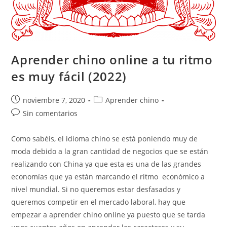
Aprender chino online a tu ritmo
es muy fácil (2022)
Publicación
Categoría
noviembre 7, 2020
Aprender chino
de
de
Comentarios
Sin comentarios
la
la
de
entrada:
entrada:
la
Como sabéis, el idioma chino se está poniendo muy de
entrada:
moda debido a la gran cantidad de negocios que se están
realizando con China ya que esta es una de las grandes
economías que ya están marcando el ritmo económico a
nivel mundial. Si no queremos estar desfasados y
queremos competir en el mercado laboral, hay que
empezar a aprender chino online ya puesto que se tarda