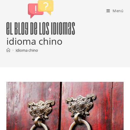
Ir
al
Menú
contenido
idioma chino
>
idioma chino