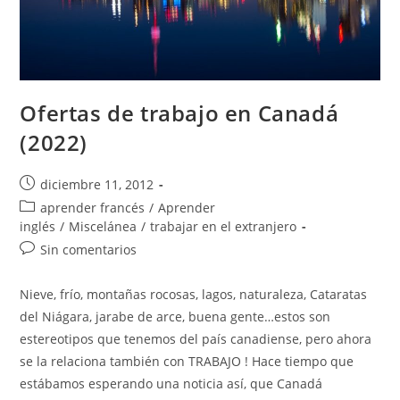
Ofertas de trabajo en Canadá
(2022)
Publicación
diciembre 11, 2012
de
Categoría
aprender francés
/
Aprender
la
de
inglés
/
Miscelánea
/
trabajar en el extranjero
entrada:
la
Comentarios
Sin comentarios
entrada:
de
la
Nieve, frío, montañas rocosas, lagos, naturaleza, Cataratas
entrada:
del Niágara, jarabe de arce, buena gente…estos son
estereotipos que tenemos del país canadiense, pero ahora
se la relaciona también con TRABAJO ! Hace tiempo que
estábamos esperando una noticia así, que Canadá